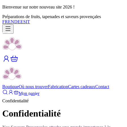
Bienvenue sur notre nouveau site 2026 !
Préparations de fruits, tapenades et saveurs provençales
FR
EN
DE
ES
IT
Boutique
Où nous trouver
Fabrication
Cartes cadeaux
Contact
Mon panier
Confidentialité
Confidentialité