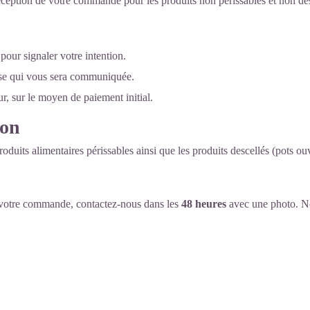
ception de votre commande pour les produits non périssables et non des
pour signaler votre intention.
esse qui vous sera communiquée.
r, sur le moyen de paiement initial.
ion
its alimentaires périssables ainsi que les produits descellés (pots ouv
à votre commande, contactez‑nous dans les
48 heures
avec une photo. N