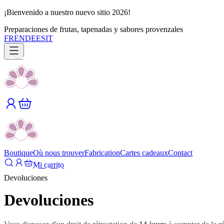
¡Bienvenido a nuestro nuevo sitio 2026!
Preparaciones de frutas, tapenadas y sabores provenzales
FR
EN
DE
ES
IT
Boutique
Où nous trouver
Fabrication
Cartes cadeaux
Contact
Mi carrito
Devoluciones
Devoluciones