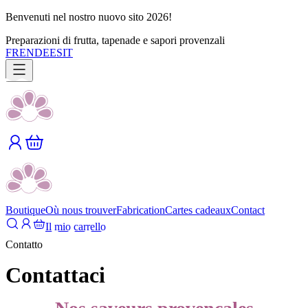
Benvenuti nel nostro nuovo sito 2026!
Preparazioni di frutta, tapenade e sapori provenzali
FR
EN
DE
ES
IT
Boutique
Où nous trouver
Fabrication
Cartes cadeaux
Contact
Il mio carrello
Contatto
Contattaci