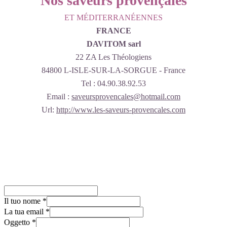
Nos saveurs provençales
ET MÉDITERRANÉENNES
FRANCE
DAVITOM sarl
22 ZA Les Théologiens
84800 L-ISLE-SUR-LA-SORGUE - France
Tel : 04.90.38.92.53
Email :
saveursprovencales@hotmail.com
Url:
http://www.les-saveurs-provencales.com
Il tuo nome
*
La tua email
*
Oggetto
*